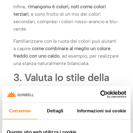
Infine,
rimangono 6 colori, noti come colori
terziari
, e sono frutto di un mix dei colori
secondari, compresi i colori rosso-arancio e blu-
verde.
Familiarizzare con la ruota dei colori può aiutarti
a capire
come combinare al meglio un colore
freddo con uno caldo
, ad esempio, per realizzare
una stanza naturalmente bilanciata.
3. Valuta lo stile della
stanza
Se la tua stanza ha uno
stile d’arredamento ben
definito
, allora il colore delle tende non dovrà
Consenso
Dettagli
Informazioni sui cookie
discostarsi di molto, per non creare un effetto
caotico.
Questo sito web utilizza i cookie
In un
ambiente classico
, andranno inseriti
toni