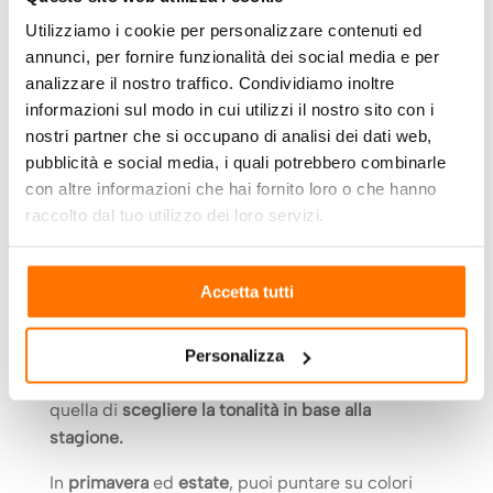
chiari,
come il bianco, il panna o alcune tonalità
Utilizziamo i cookie per personalizzare contenuti ed
di grigio.
annunci, per fornire funzionalità dei social media e per
analizzare il nostro traffico. Condividiamo inoltre
Se, però, il tuo obiettivo è quello di ricreare
informazioni sul modo in cui utilizzi il nostro sito con i
un’atmosfera accogliente, la scelta adatta
nostri partner che si occupano di analisi dei dati web,
saranno
colori caldi e avvolgenti
.
pubblicità e social media, i quali potrebbero combinarle
con altre informazioni che hai fornito loro o che hanno
In un
ambiente moderno e colorato
, potrai
raccolto dal tuo utilizzo dei loro servizi.
scegliere
colori pastello e vivaci.
4. Cambia colore a
Accetta tutti
seconda della stagione
Se ami
cambiare spesso il colore delle tende
,
Personalizza
allora un’ottima soluzione potrebbe essere
quella di
scegliere la tonalità in base alla
stagione.
In
primavera
ed
estate
, puoi puntare su colori