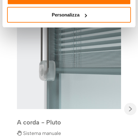
Personalizza
A p
Si
NO 
Sist
ambi
pomo
mano
edifi
>
A corda - Pluto
Sistema manuale