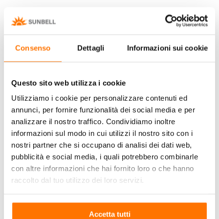
A batteria - Moon
Sistema motorizzato
NO IMPIANTO ELETTRICO
Consenso
Dettagli
Informazioni sui cookie
Sistema a batteria ricaricabile con attuatore
magnetico senza fili e gestione elettronica
Questo sito web utilizza i cookie
esterna al vetro.
Utilizziamo i cookie per personalizzare contenuti ed
annunci, per fornire funzionalità dei social media e per
analizzare il nostro traffico. Condividiamo inoltre
informazioni sul modo in cui utilizzi il nostro sito con i
scopri
s
nostri partner che si occupano di analisi dei dati web,
pubblicità e social media, i quali potrebbero combinarle
con altre informazioni che hai fornito loro o che hanno
raccolto dal tuo utilizzo dei loro servizi.
Comandi Manuali
Accetta tutti