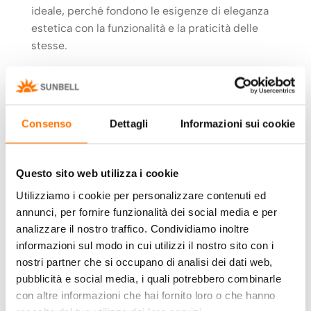
ideale, perché fondono le esigenze di eleganza
estetica con la funzionalità e la praticità delle
stesse.
L’inserimento della
tenda veneziana all’interno
del vetrocamera
, ovvero tra le due lastre di vetro
che compongono la finestra, garantisce la
Consenso
Dettagli
Informazioni sui cookie
protezione dallo sporco e dalla polvere
,
perché
racchiuse in un ambiente totalmente sigillato.
Un vantaggio indiscusso che si associa a quello
Questo sito web utilizza i cookie
del
risparmio energetico
derivante dall’utilizzo
Utilizziamo i cookie per personalizzare contenuti ed
dei
doppi vetri
, che sia in casa che per un’attività
annunci, per fornire funzionalità dei social media e per
commerciale sono di fondamentale importanza.
analizzare il nostro traffico. Condividiamo inoltre
informazioni sul modo in cui utilizzi il nostro sito con i
[bctt tweet=”La veneziana interna al
nostri partner che si occupano di analisi dei dati web,
vetrocamera: privacy, pulizia e risparmio
pubblicità e social media, i quali potrebbero combinarle
energetico” via=”no”]
con altre informazioni che hai fornito loro o che hanno