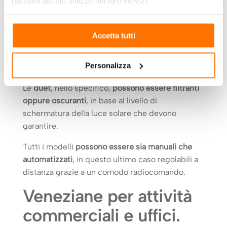
raccolto dal tuo utilizzo dei loro servizi.
Le
tende nel vetro
si dividono nelle seguenti
tipologie:
Accetta tutti
veneziane;
plissé
;
duet.
Personalizza
Le
duet
, nello specifico,
possono essere filtranti
oppure oscuranti
, in base al livello di
schermatura della luce solare che devono
garantire.
Tutti i modelli
possono essere sia manuali che
automatizzati
, in questo ultimo caso regolabili a
distanza grazie a un comodo radiocomando.
Veneziane per attività
commerciali e uffici.