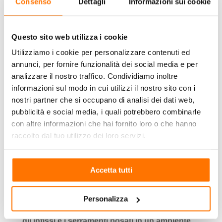
Consenso
Dettagli
Informazioni sui cookie
indicate nella norma, e sono le seguenti:
progettista:
si tratta di un architetto, ingegnere
Questo sito web utilizza i cookie
o geometra;
Utilizziamo i cookie per personalizzare contenuti ed
direttore dei lavori:
è richiesto un titolo di
annunci, per fornire funzionalità dei social media e per
studio equivalente a quello del progettista;
analizzare il nostro traffico. Condividiamo inoltre
produttore:
azienda specializzata nella
informazioni sul modo in cui utilizzi il nostro sito con i
produzione di infissi;
nostri partner che si occupano di analisi dei dati web,
installatore:
azienda specializzata nella posa e
pubblicità e social media, i quali potrebbero combinarle
installazione degli infissi;
con altre informazioni che hai fornito loro o che hanno
costruttore edile:
azienda che realizza
raccolto dal tuo utilizzo dei loro servizi.
l’immobile al cui interno installare e posare gli
infissi;
Accetta tutti
appaltatore:
azienda realizza l’opera.
Ogni figura coinvolta ha la responsabilità di
Personalizza
produrre, individuare, installare e manutenere
gli infissi e i serramenti posati in un ambiente
,