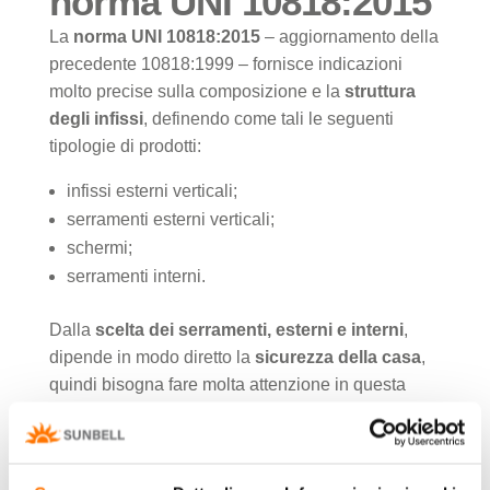
norma UNI 10818:2015
La
norma UNI 10818:2015
– aggiornamento della
precedente 10818:1999 – fornisce indicazioni
molto precise sulla composizione e la
struttura
degli infissi
, definendo come tali le seguenti
tipologie di prodotti:
infissi esterni verticali;
serramenti esterni verticali;
schermi;
serramenti interni.
Dalla
scelta dei serramenti, esterni e interni
,
dipende in modo diretto la
sicurezza della casa
,
quindi bisogna fare molta attenzione in questa
fase.
Le figure professionali coinvolte nella produzione
e selezione degli infissi e dei serramenti sono