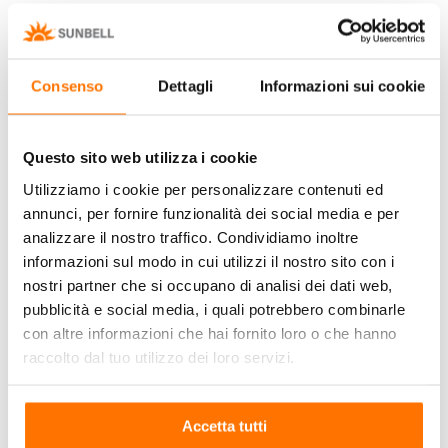
esterna al vetro
.
Il sistema non necessita di alcun impianto
elettrico e si adatta a vetri di qualsiasi spessore.
Consenso
Dettagli
Informazioni sui cookie
Un prodotto funzionale alle esigenze abitative
contemporanee che è stato studiato nei sui
dettagli – materiali, struttura, tecnologia – per
Questo sito web utilizza i cookie
soddisfare sia necessità estetiche che di
Utilizziamo i cookie per personalizzare contenuti ed
funzionalità e comodità
.
annunci, per fornire funzionalità dei social media e per
Il sistema UP&DOWN Sunbell,
analizzare il nostro traffico. Condividiamo inoltre
la tua luce e protezione con un
informazioni sul modo in cui utilizzi il nostro sito con i
nostri partner che si occupano di analisi dei dati web,
click
pubblicità e social media, i quali potrebbero combinarle
con altre informazioni che hai fornito loro o che hanno
raccolto dal tuo utilizzo dei loro servizi.
Cerca
Accetta tutti