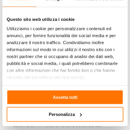
standardizzati, composti da un numero limitato
di elementi costruttivi, tutti realizzati in fabbrica.
Questo sito web utilizza i cookie
Nel 1923, vengono mostrati i
prototipi per la
Utilizziamo i cookie per personalizzare contenuti ed
Bauhaussiedlung
, intervento residenziale alla
annunci, per fornire funzionalità dei social media e per
periferia di Weimar, come i primi lavori della
analizzare il nostro traffico. Condividiamo inoltre
scuola in materia di urbanistica e di edilizia
informazioni sul modo in cui utilizzi il nostro sito con i
sovvenzionata.
nostri partner che si occupano di analisi dei dati web,
Accanto ai modelli di studio delle c
ase costruite
pubblicità e social media, i quali potrebbero combinarle
a nido d’ape chiamate
“Wabenbau”
, si affiancano
con altre informazioni che hai fornito loro o che hanno
quelli di
case unifamiliari
, realizzati dallo stesso
raccolto dal tuo utilizzo dei loro servizi.
Gropius.
Tra questi, spicca la
casa realizzata con il
Accetta tutti
sistema del
“Baukasten im Grossen”
–
letteralmente, kit di costruzione in grande –
Personalizza
dove sei blocchi residenziali possono essere
assemblati in modo diverso a seconda del