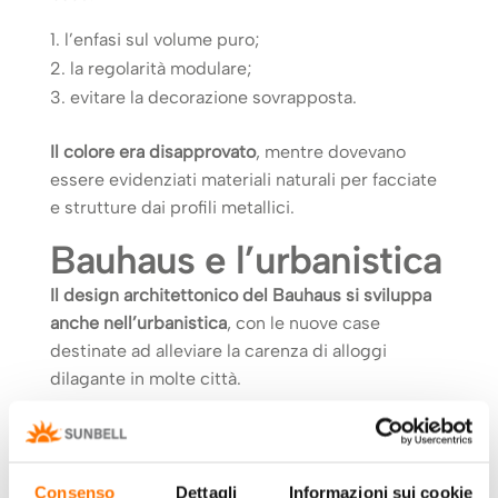
l’enfasi sul volume puro;
la regolarità modulare;
evitare la decorazione sovrapposta.
Il colore era disapprovato
, mentre dovevano
essere evidenziati materiali naturali per facciate
e strutture dai profili metallici.
Bauhaus e l’urbanistica
Il design architettonico del Bauhaus si sviluppa
anche nell’urbanistica
, con le nuove case
destinate ad alleviare la carenza di alloggi
dilagante in molte città.
L’architetto Gropius voleva risolvere i problemi
degli edifici urbani progettando costruzioni di
massa
, ovvero complessi residenziali totalmente
Consenso
Dettagli
Informazioni sui cookie