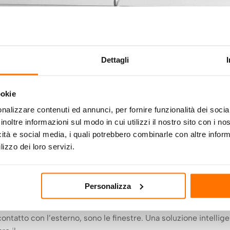
Dettagli
ookie
nalizzare contenuti ed annunci, per fornire funzionalità dei socia
inoltre informazioni sul modo in cui utilizzi il nostro sito con i n
era di nuova generazione:
icità e social media, i quali potrebbero combinarle con altre inform
lizzo dei loro servizi.
eme
e
Personalizza
mo dopo giornate interminabili, e in cui cerchiamo comfort,
ontatto con l’esterno, sono le finestre. Una soluzione intellig