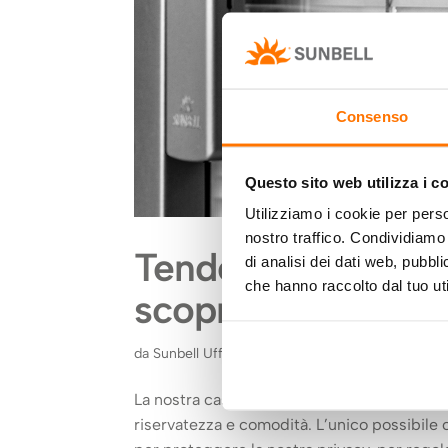
Consenso
Questo sito web utilizza i c
Utilizziamo i cookie per perso
nostro traffico. Condividiamo 
Tende in vetrocam
di analisi dei dati web, pubbl
che hanno raccolto dal tuo uti
scopriamole insi
da
Sunbell Ufficio marketing
|
Apr 5, 2017
|
Tend
La nostra casa è il rifugio dove ci rintania
riservatezza e comodità. L’unico possibile c