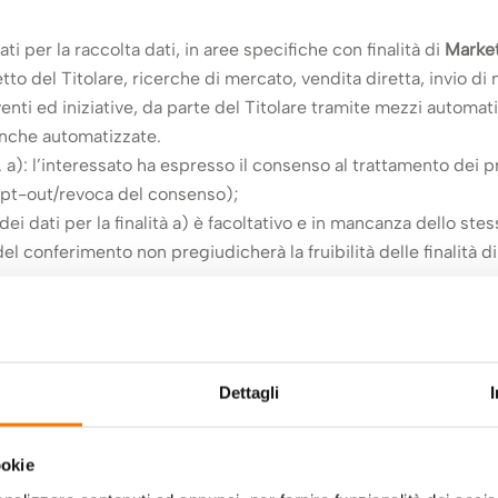
i per la raccolta dati, in aree specifiche con finalità di
Market
tto del Titolare, ricerche di mercato, vendita diretta, invio d
enti ed iniziative, da parte del Titolare tramite mezzi automat
anche automatizzate.
t. a): l’interessato ha espresso il consenso al trattamento dei p
opt-out/revoca del consenso);
dei dati per la finalità a) è facoltativo e in mancanza dello stess
del conferimento non pregiudicherà la fruibilità delle finalità di
 web, vengono anche trattati allo scopo di:
Dettagli
dei servizi (pagine più visitate, numero di visitatori per fascia
ervizi offerti.
ookie
6 lett. f) e considerando 47: il trattamento è necessario per il