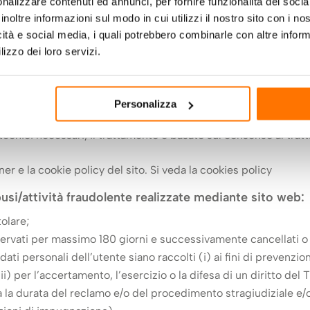
nalizzare contenuti ed annunci, per fornire funzionalità dei socia
izione che non prevalgano gli interessi o i diritti e le libertà 
inoltre informazioni sul modo in cui utilizzi il nostro sito con i n
nto delle ragionevoli aspettative nutrite dall’interessato in bas
icità e social media, i quali potrebbero combinarle con altre inform
lizzo dei loro servizi.
arie al funzionamento del sito e all’erogazione del servizio di
rata della sessione di navigazione. Per navigazione si veda cooki
 quanto specificato per i dati di navigazione (i quali sono nece
Personalizza
i dati personali.
ecnici necessari, il trattamento è basato sul consenso al tratta
er e la cookie policy del sito. Si veda la cookies policy
usi/attività fraudolente realizzate mediante sito web:
tolare;
nservati per massimo 180 giorni e successivamente cancellati o 
i dati personali dell’utente siano raccolti (i) ai fini di prevenzi
ii) per l’accertamento, l’esercizio o la difesa di un diritto del 
a la durata del reclamo e/o del procedimento stragiudiziale e/o