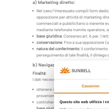
a) Marketing diretto:
Nel caso l’interessato compili form dedicat
opposizione per attività di marketing dire
commerciali e pubblicitario o inerente ev
mediante telefonate tramite operatore, 
base giuridica
: Consenso art. 6 par. 1 let
conservazione
: Fino a sua opposizione (
natura del conferimento
: il conferimento 
perseguimento di tale finalità, il diniego 
b) Navigazione sul sito web
Finalità:
I dati necessari per la fruizione dei servizi
Consenso
ottenere informazioni statistiche sull’uso 
provenienza, ecc.);
controllare il corretto funzionamento dei s
Questo sito web utilizza i c
base giuridica
: legittimo interesse art. 