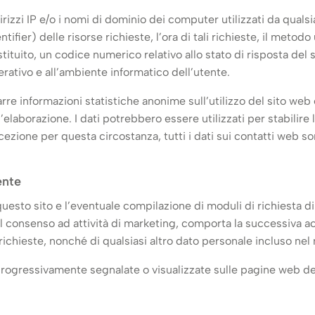
izzi IP e/o i nomi di dominio dei computer utilizzati da qualsi
tifier) delle risorse richieste, l’ora di tali richieste, il metod
estituito, un codice numerico relativo allo stato di risposta de
perativo e all’ambiente informatico dell’utente.
arre informazioni statistiche anonime sull’utilizzo del sito web
borazione. I dati potrebbero essere utilizzati per stabilire la
zione per questa circostanza, tutti i dati sui contatti web s
ente
in questo sito e l’eventuale compilazione di moduli di richiesta 
 consenso ad attività di marketing, comporta la successiva acq
 richieste, nonché di qualsiasi altro dato personale incluso ne
progressivamente segnalate o visualizzate sulle pagine web del