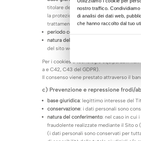
Utilizziamo i cookie per perso
titolare del trattamento o di terzi, a cond
nostro traffico. Condividiamo 
la protezione dei dati personali, tenuto co
di analisi dei dati web, pubbl
che hanno raccolto dal tuo uti
trattamento. Attività strettamente necess
periodo conservazione dati
: fino alla du
natura del conferimento
: ad eccezione di
del sito web), l’utente è libero di fornire 
Per i cookies e tecnologie equiparabili non t
a e C42, C43 del GDPR).
Il consenso viene prestato attraverso il bann
c) Prevenzione e repressione frodi/ab
base giuridica
: legittimo interesse del Ti
conservazione
: i dati personali sono co
natura del conferimento
: nel caso in cui 
fraudolente realizzate mediante il Sito o (
(i dati personali sono conservati per tutt