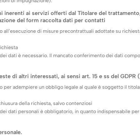
 azioni di impugnazione).
 inerenti ai servizi offerti dal Titolare del trattamento,
zione del form raccolta dati per contatti
o all’esecuzione di misure precontrattuali adottate su richiesta 
richiesta
 dei dati è necessario. Il mancato conferimento dei dati compor
ste di altri interessati, ai sensi art. 15 e ss del GDPR (
o per adempiere un obbligo legale al quale è soggetto il titolar
 chiusura della richiesta, salvo contenziosi
 dei dati personali è obbligatorio, in quanto indispensabile pe
personale.