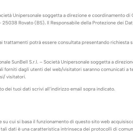
 Società Unipersonale soggetta a direzione e coordinamento di 
 – 25038 Rovato (BS)
.
Il Responsabile della Protezione dei Da
 ai trattamenti potrà essere consultata presentando richiesta s
sonale SunBell S.r.l. – Società Unipersonale soggetta a direzio
li forniti dagli utenti del web/visitatori saranno comunicati a 
i/ visitatori.
 dei tuoi dati scrivi all’indirizzo email sopra indicato.
re su cui si basa il funzionamento di questo sito web acquisisc
ali dati è una caratteristica intrinseca dei protocolli di comu