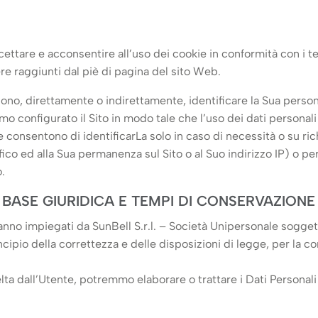
cettare e acconsentire all’uso dei cookie in conformità con i te
re raggiunti dal piè di pagina del sito Web.
ono, direttamente o indirettamente, identificare la Sua person
mo configurato il Sito in modo tale che l’uso dei dati personal
e consentono di identificarLa solo in caso di necessità o su rich
ffico ed alla Sua permanenza sul Sito o al Suo indirizzo IP) o p
o.
 BASE GIURIDICA E TEMPI DI CONSERVAZIONE
aranno impiegati da SunBell S.r.l. – Società Unipersonale sogg
ncipio della correttezza e delle disposizioni di legge, per la co
ta dall’Utente, potremmo elaborare o trattare i Dati Personali d