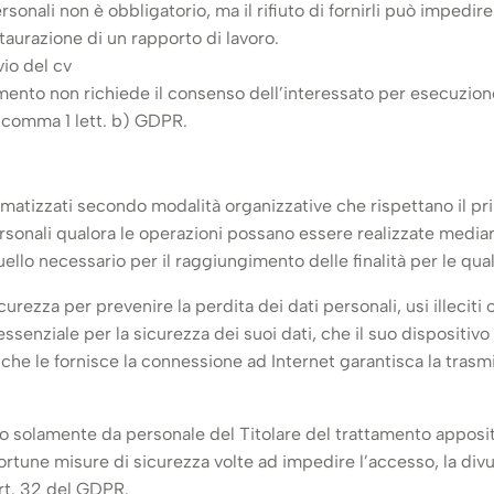
rsonali non è obbligatorio, ma il rifiuto di fornirli può impedire a
nstaurazione di un rapporto di lavoro.
nvio del cv
ttamento non richiede il consenso dell’interessato per esecuzio
 6 comma 1 lett. b) GDPR.
tomatizzati secondo modalità organizzative che rispettano il pr
ersonali qualora le operazioni possano essere realizzate median
llo necessario per il raggiungimento delle finalità per le quali
rezza per prevenire la perdita dei dati personali, usi illeciti 
enziale per la sicurezza dei suoi dati, che il suo dispositivo 
he le fornisce la connessione ad Internet garantisca la trasmis
ito solamente da personale del Titolare del trattamento apposi
ortune misure di sicurezza volte ad impedire l’accesso, la divu
art. 32 del GDPR.